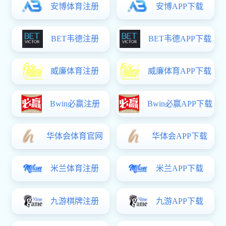
朋友推荐，一用就爱上
人人体育-欧洲杯直播_世界杯直播_五大联赛直播_将
热门人人体育直播讨论与官方公告分区展示，减少误
解与重复提问。...
主节点故障自动切...