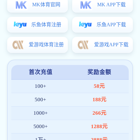
从直播到数据再到社区，人人体
育-欧洲杯直播_世界杯直播_五大
联赛直播_ 为 为您带来最新...
2026世界杯土耳其vs巴拉圭前场组合
当美加墨世界杯的号角即将在2026年夏天吹响，一
场看似普通却又暗藏杀机的小组赛对决——...