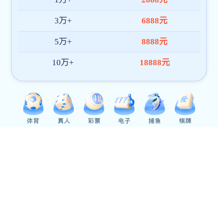
2026-07-26
6月16日奥地利vs约旦比赛看点
在足球迷的日历上，每一个比赛日都像是一颗被精
心打磨的宝石。而6月16日这场奥地利与约...
2026-07-26