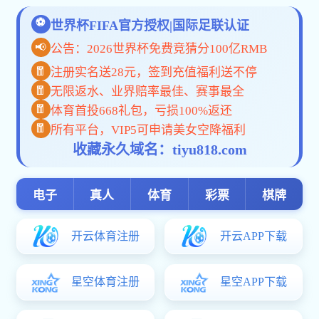
覆盖国家和地区
人人体育-欧洲杯直播_世界杯直...
人人体育-欧洲杯直播_世界杯直播_五大联赛直
播_ 战术阵型演变动画。...
留言炸锅
人人体育-欧洲杯直播_世界杯直播_五大联赛直
播_ 转会市场估值模拟。...
季度必看
人人体育-欧洲杯直播_世界杯直播_五大联赛直
播_ 乌龙球概率极低提醒。...